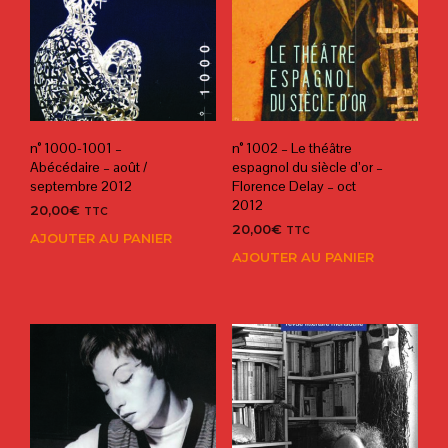
n° 1000-1001 –
n° 1002 – Le théâtre
Abécédaire – août /
espagnol du siècle d’or –
septembre 2012
Florence Delay – oct
2012
20,00
€
TTC
20,00
€
TTC
AJOUTER AU PANIER
AJOUTER AU PANIER