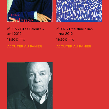
n° 996 – Gilles Deleuze –
n° 997 – Littérature d’Iran
avril 2012
– mai 2012
18,50
€
18,50
€
TTC
TTC
AJOUTER AU PANIER
AJOUTER AU PANIER