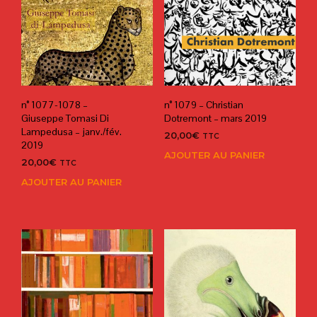
n° 1077-1078 –
n° 1079 – Christian
Giuseppe Tomasi Di
Dotremont – mars 2019
Lampedusa – janv./fév.
20,00
€
TTC
2019
AJOUTER AU PANIER
20,00
€
TTC
AJOUTER AU PANIER