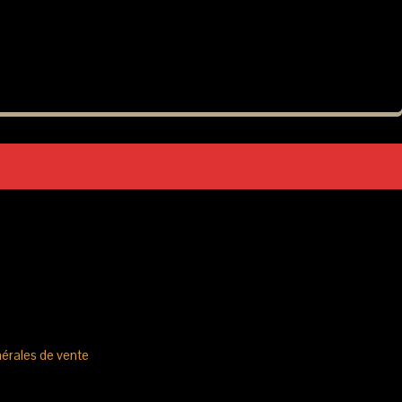
T
R
E
P
A
N
I
E
R
E
S
T
V
I
D
E
.
érales de vente