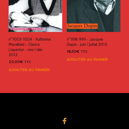
n° 1003-1004 – Katherine
n° 998-999 – Jacques
Mansfield – Clarice
Dupin – juin / juillet 2012
Lispector – nov / déc
18,50
€
TTC
2012
AJOUTER AU PANIER
20,00
€
TTC
AJOUTER AU PANIER