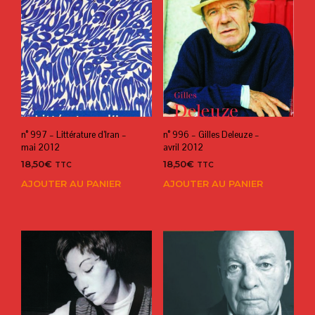
n° 997 – Littérature d’Iran –
n° 996 – Gilles Deleuze –
mai 2012
avril 2012
18,50
€
18,50
€
TTC
TTC
AJOUTER AU PANIER
AJOUTER AU PANIER