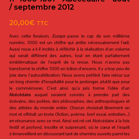
/ septembre 2012
20,00
€
TTC
Avec cette livraison,
Europe
passe le cap de son millième
numéro. 1000 est un chiffre qui arrête nécessairement l’œil.
Aussi nous a-t-il incités à réfléchir à la réalisation d’un volume
qui serait différent des autres, tout en étant parfaitement
emblématique de l’esprit de la revue. Nous n’avons pas
transformé le chiffre 1000 en bâton d’encens, il y a trop peu de
joie dans l’autocélébration. Nous avons préféré faire retour sur
un long chemin d’hospitalité pour le prolonger, plutôt que pour
le commémorer. C’est ainsi qu’a pris forme l’idée d’un
Abécédaire
auquel seraient conviés à prendre part des
écrivains, des poètes, des philosophes, des anthropologues et
des artistes du monde entier. Chacun choisirait librement un
mot et offrirait un texte (fiction, poème, bref essai, entretien…)
en résonance avec ce mot. Ainsi est né cet Abécédaire à la fois
festif et profond, insolite et surprenant, où le cœur et l’esprit
s’émerveillent en découvrant tant de chemins ouverts parmi les