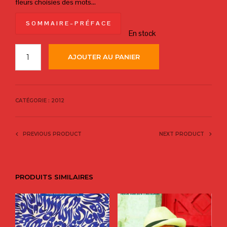
fleurs choisies des mots…
S O M M A I R E – P R É F A C E
En stock
AJOUTER AU PANIER
CATÉGORIE :
2012
PREVIOUS PRODUCT
NEXT PRODUCT
PRODUITS SIMILAIRES