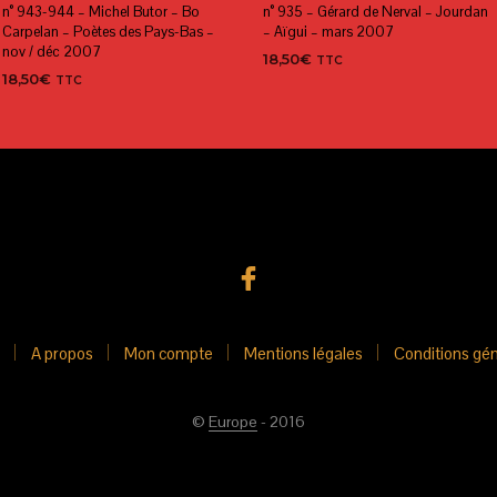
n° 943-944 – Michel Butor – Bo
n° 935 – Gérard de Nerval – Jourdan
Carpelan – Poètes des Pays-Bas –
– Aïgui – mars 2007
nov / déc 2007
18,50
€
TTC
18,50
€
TTC
AJOUTER AU PANIER
AJOUTER AU PANIER
A propos
Mon compte
Mentions légales
Conditions gén
©
Europe
- 2016