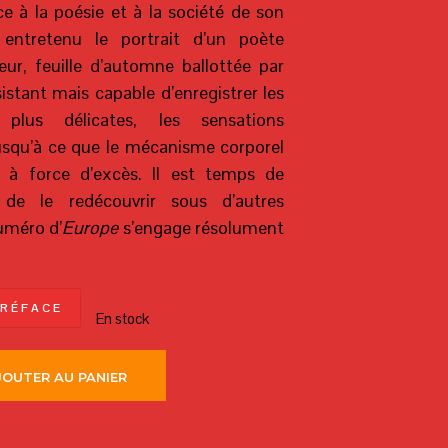
e à la poésie et à la société de son
entretenu le portrait d’un poète
eur, feuille d’automne ballottée par
sistant mais capable d’enregistrer les
plus délicates, les sensations
usqu’à ce que le mécanisme corporel
 à force d’excès. Il est temps de
 de le redécouvrir sous d’autres
uméro d’
Europe
s’engage résolument
 R É F A C E
En stock
JOUTER AU PANIER