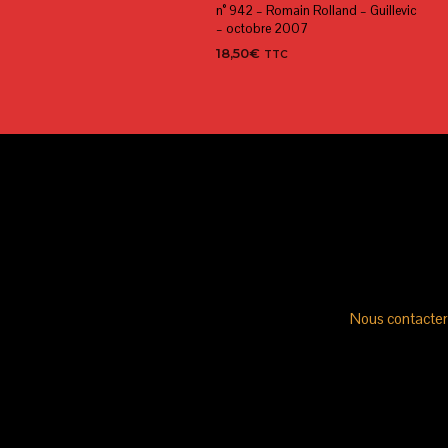
n° 942 – Romain Rolland – Guillevic
– octobre 2007
18,50
€
TTC
AJOUTER AU PANIER
Nous contacter