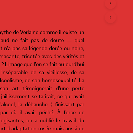
T
R
E
P
A
N
 mythe de
Verlaine
comme il existe un
I
aud ne fait pas de doute — quel
E
t n’a pas sa légende dorée ou noire,
R
E
maçante, tricotée avec des vérités et
S
? L’image que l’on se fait aujourd’hui
T
V
inséparable de sa vieillesse, de sa
I
alcoolisme, de son homosexualité. La
D
E
son art témoignerait d’une perte
.
e jaillissement se tarirait, ce qui avait
l’alcool, la débauche…) finissant par
 par où il avait péché. À force de
ogisantes, on a oublié le travail du
ort d’adaptation rusée mais aussi de