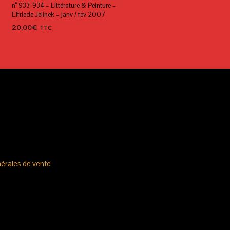
n° 933-934 – Littérature & Peinture –
Elfriede Jelinek – janv / fév 2007
20,00
€
TTC
AJOUTER AU PANIER
érales de vente