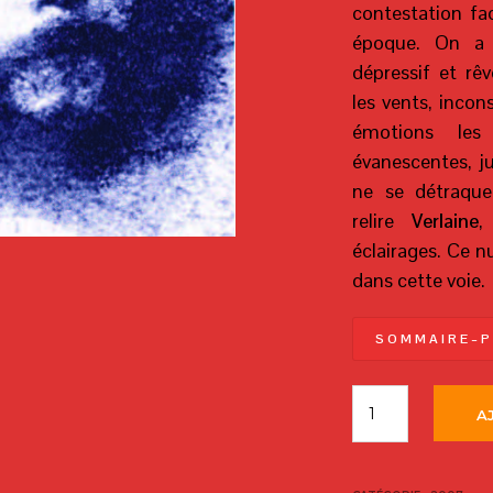
contestation fac
époque. On a 
dépressif et rêv
les vents, incon
émotions les 
évanescentes, j
ne se détraque
relire
Verlaine
,
éclairages. Ce n
dans cette voie.
S O M M A I R E – P
A