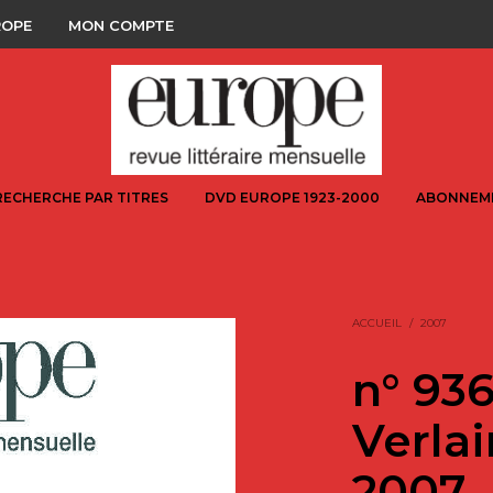
ROPE
MON COMPTE
RECHERCHE PAR TITRES
DVD EUROPE 1923-2000
ABONNEM
ACCUEIL
/
2007
n° 936
Verlai
2007