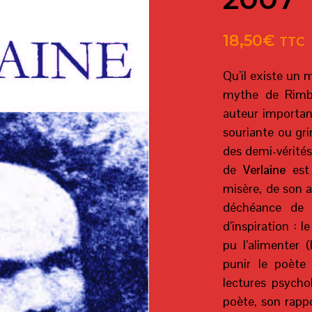
18,50
€
TTC
Qu’il existe un
mythe de Rimb
auteur importan
souriante ou gri
des demi-vérités 
de
Verlaine
est 
misère, de son 
déchéance de 
d’inspiration : l
pu l’alimenter (
punir le poète
lectures psychol
poète, son rapp