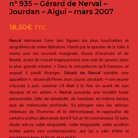
n° 935 – Gérard de Nerval –
Jourdan – Aïgui – mars 2007
18,50
€
TTC
Nerval
demeure l’une des figures les plus touchantes et
singulières de notre littérature. Hanté par le spectre de la folie, il
mena une vie souvent marginale, tissue d’errances et de
liberté, avant de mourir tragiquement, une nuit de janvier, dans
la plus grande misère. « Dans le romantisme qu’il traverse, et
auquel il paraît étranger,
Gérard de Nerval
semble une
apparition », observait Pierre Jean Jouve, ajoutant : « son œuvre
s’écoule à part, comme s’il était à la fois en avant de son
époque et en arrière ».
Nerval
possède une tonalité toute
personnelle, faite de simplicité, de fantaisie, en même temps
que de mélancolie profonde. Sa plongée vers les abîmes
intérieurs de l’homme, et le démoniaque, le rapproche de
certains poètes allemands dont il fut un fin connaisseur. Et sans
doute est-ce cette singularité, cette irrégularité, cette position
isolée parmi ses contemporains, qui lui a valu d’être si
longtemps tenu à l’écart, et si mal lu…