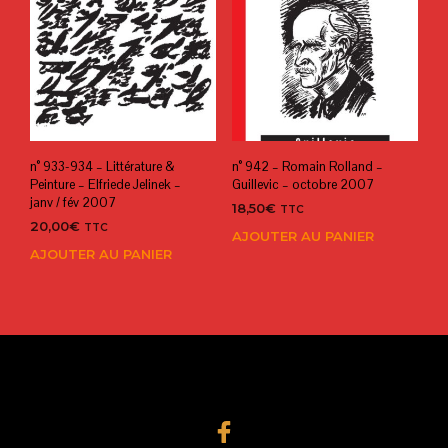
n° 933-934 – Littérature &
n° 942 – Romain Rolland –
Peinture – Elfriede Jelinek –
Guillevic – octobre 2007
janv / fév 2007
18,50
€
TTC
20,00
€
TTC
AJOUTER AU PANIER
AJOUTER AU PANIER