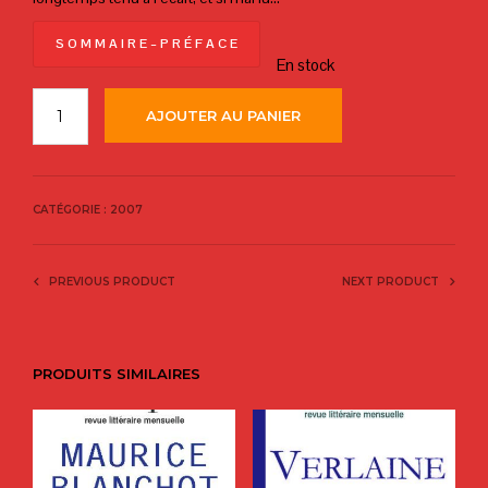
S O M M A I R E – P R É F A C E
En stock
AJOUTER AU PANIER
CATÉGORIE :
2007
PREVIOUS PRODUCT
NEXT PRODUCT
PRODUITS SIMILAIRES