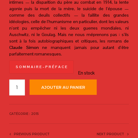
intimes — la disparition du père au combat en 1914, la lente
agonie puis la mort de la mère, le suicide de l’épouse —
comme des deuils collectifs — la faillite des grandes
idéologies, celle de l’humanisme en particulier, dont les valeurs
n’ont pu empêcher ni les deux guerres mondiales, ni
Auschwitz, ni le Goulag. Mais ne nous méprenons pas : s’ils
sont à la fois autobiographiques et critiques, les romans de
Claude Simon
ne manquent jamais pour autant d’être
parfaitement romanesques.
S O M M A I R E – P R É F A C E
En stock
AJOUTER AU PANIER
CATÉGORIE :
2015
PREVIOUS PRODUCT
NEXT PRODUCT