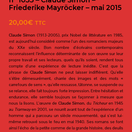
n° 1033 – Claude Simon –
Friederike Mayröcker – mai 2015
20,00
€
TTC
Claude Simon
(1913-2005), prix Nobel de littérature en 1985,
est aujourd’hui considéré comme l’un des romanciers majeurs
du XXe siècle. Bon nombre d’écrivains contemporains
reconnaissent l’influence déterminante de son œuvre sur leur
propre travail et ses lecteurs, quels qu’ils soient, rendent tous
compte d’une expérience de lecture inédite. C’est que la
phrase de
Claude Simon
ne peut laisser indifférent. Qu’elle
s’étire démesurément, charrie des images et des mots «
carrefours de sens », qu’elle ressasse, tâtonne, se suspende ou
se relance, elle fait toujours forte impression. Entre hésitation et
endurance, elle semble toujours se façonner à mesure que
nous la lisons. L’œuvre de
Claude Simon
, du
Tricheur
en 1945
au
Tramway
en 2001, se nourrit avant tout de l’expérience d’un
homme qui a parcouru un siècle mouvementé, qui s’est lui-
même retrouvé sous le feu en mai 1940. Ses romans se font
ainsi l’écho de la petite comme de la grande histoire, des deuils