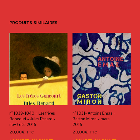
PRODUITS SIMILAIRES
n° 1039-1040 – Les frères
n° 1031- Antoine Emaz –
Goncourt – Jules Renard –
Gaston Miron – mars
nov / déc 2015
2015
20,00
€
20,00
€
TTC
TTC