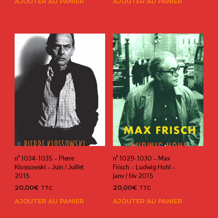
AJOUTER AU PANIER
AJOUTER AU PANIER
n° 1034-1035 – Pierre
n° 1029-1030 – Max
Klossowski – Juin / Juillet
Frisch – Ludwig Hohl –
2015
janv / fév 2015
20,00
€
20,00
€
TTC
TTC
AJOUTER AU PANIER
AJOUTER AU PANIER