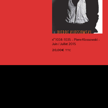
n° 1034-1035 – Pierre Klossowski –
Juin / Juillet 2015
20,00
€
TTC
AJOUTER AU PANIER