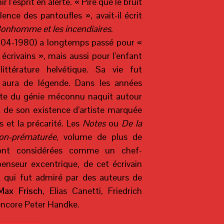
r l’esprit en alerte. « Pire que le bruit
lence des pantoufles », avait-il écrit
onhomme et les incendiaires
.
04-1980) a longtemps passé pour «
 écrivains », mais aussi pour l’enfant
littérature helvétique. Sa vie fut
 aura de légende. Dans les années
lte du génie méconnu naquit autour
t de son existence d’artiste marquée
s et la précarité. Les
Notes
ou
De la
non-prématurée
, volume de plus de
sont considérées comme un chef-
enseur excentrique, de cet écrivain
t qui fut admiré par des auteurs de
Max Frisch
, Elias Canetti, Friedrich
ncore Peter Handke.