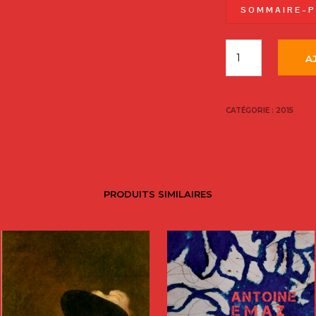
S O M M A I R E – P
A
CATÉGORIE :
2015
PRODUITS SIMILAIRES