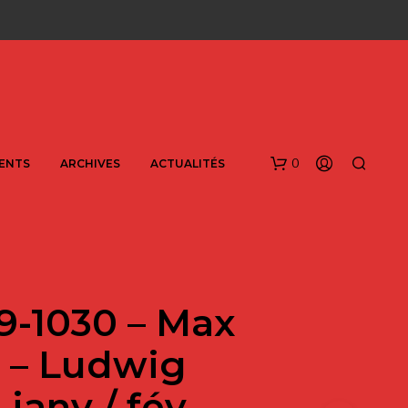
0
ENTS
ARCHIVES
ACTUALITÉS
29-1030 – Max
h – Ludwig
V
 janv / fév
O