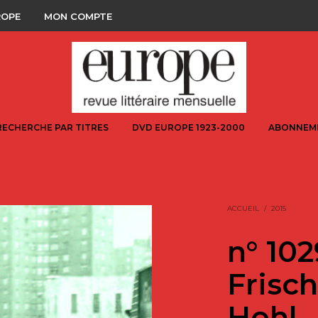
ROPE
MON COMPTE
RECHERCHE PAR TITRES
DVD EUROPE 1923-2000
ABONNEM
ACCUEIL
/
2015
n° 10
Frisc
Hohl –