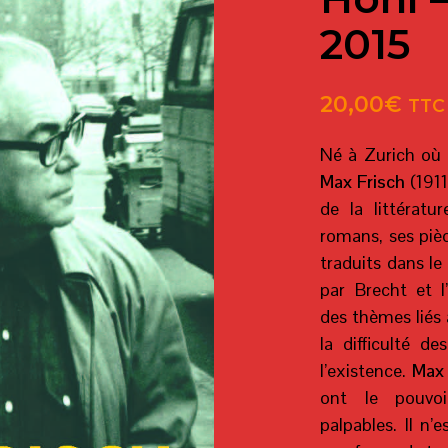
2015
20,00
€
TTC
Né à Zurich où 
Max Frisch
(1911
de la littératu
romans, ses pièc
traduits dans l
par Brecht et l
des thèmes liés 
la difficulté 
l’existence.
Max 
ont le pouvoi
palpables. Il n’