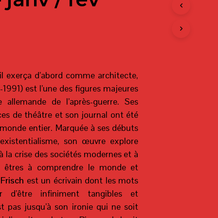
T
R
E
P
A
N
I
E
il exerça d’abord comme architecte,
R
-1991) est l’une des figures majeures
E
S
re allemande de l’après-guerre. Ses
T
es de théâtre et son journal ont été
V
I
e monde entier. Marquée à ses débuts
D
’existentialisme, son œuvre explore
E
.
à la crise des sociétés modernes et à
des êtres à comprendre le monde et
Frisch
est un écrivain dont les mots
r d’être infiniment tangibles et
est pas jusqu’à son ironie qui ne soit