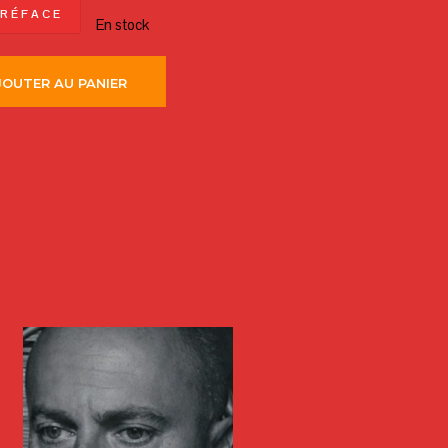
 R É F A C E
En stock
JOUTER AU PANIER