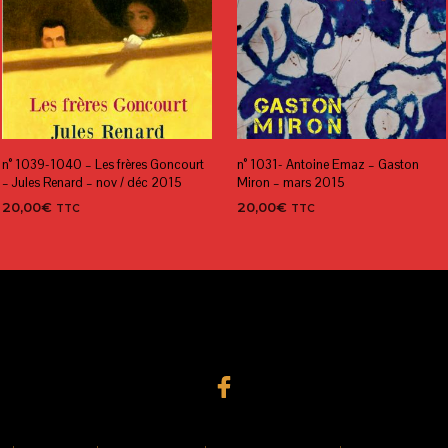
n° 1039-1040 – Les frères Goncourt
n° 1031- Antoine Emaz – Gaston
– Jules Renard – nov / déc 2015
Miron – mars 2015
20,00
€
20,00
€
TTC
TTC
AJOUTER AU PANIER
AJOUTER AU PANIER