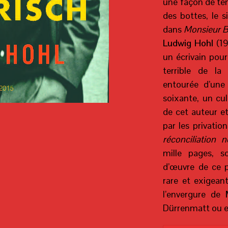
une façon de teni
des bottes, le si
dans
Monsieur B
Ludwig Hohl
(19
un écrivain pour
terrible de la 
entourée d’une
soixante, un cu
de cet auteur e
par les privation
réconciliation 
mille pages, 
d’œuvre de ce p
rare et exigean
l’envergure de
Dürrenmatt ou e