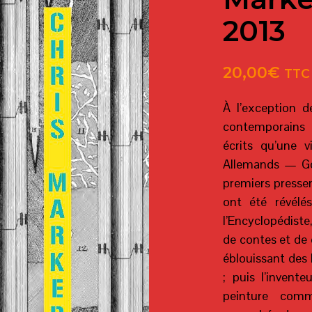
2013
20,00
€
TTC
À l’exception de
contemporains
écrits qu’une v
Allemands — Goe
premiers pressen
ont été révélé
l’Encyclopédiste
de contes et de c
éblouissant des 
; puis l’invente
peinture com