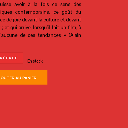
uisse avoir à la fois ce sens des
tiques contemporains, ce goût du
ce de joie devant la culture et devant
; et qui arrive, lorsqu’il fait un film, à
d’aucune de ces tendances » (Alain
 R É F A C E
En stock
JOUTER AU PANIER