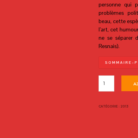
personne qui p
problèmes poli
beau, cette espè
l’art, cet humour 
ne se séparer 
Resnais).
S O M M A I R E – P
A
CATÉGORIE :
2013