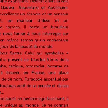
ne exposition. Diderot ouvre la voie
autier, Baudelaire et Apollinaire.
excellence un écrivain et un penseur
t, un manieur d’idées et un
e formes. Il reste un brouilleur
r nous forcer à nous interroger sur
, en même temps qu’un enchanteur
à jouir de la beauté du monde.
adoxe
Sartre
. Celui qui symbolise «
tal », présent sur tous les fronts de la
phe, critique, romancier, homme de
 à trouver, en France, une place
 de ce nom. Paradoxe accentué par
oujours actif de sa pensée et de ses
er…
e paraît un personnage fascinant, à
e unique au monde. Je ne connais