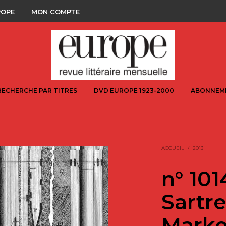
ROPE
MON COMPTE
RECHERCHE PAR TITRES
DVD EUROPE 1923-2000
ABONNEM
ACCUEIL
/
2013
n° 101
Sartre
Marke