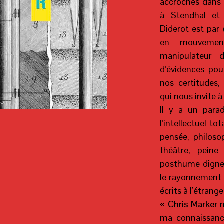
accrochés dans u
à Stendhal et G
Diderot est par 
en mouvemen
manipulateur d
d’évidences pou
nos certitudes
qui nous invite 
Il y a un par
l’intellectuel to
pensée, philoso
théâtre, peine
posthume digne
le rayonnement t
écrits à l’étrang
«
Chris Marker
m
ma connaissanc