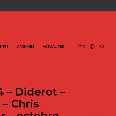
0
ENTS
ARCHIVES
ACTUALITÉS
4 – Diderot –
 – Chris
V
r – octobre
O