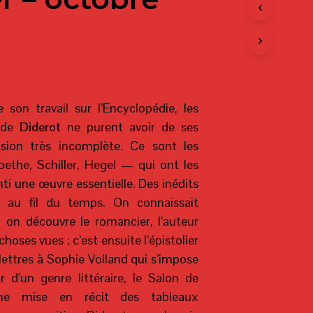
T
R
E
P
A
N
I
E
 son travail sur l’Encyclopédie, les
R
 de
Diderot
ne purent avoir de ses
E
S
ision très incomplète. Ce sont les
T
the, Schiller, Hegel — qui ont les
V
I
ti une œuvre essentielle. Des inédits
D
s au fil du temps. On connaissait
E
.
, on découvre le romancier, l’auteur
hoses vues ; c’est ensuite l’épistolier
lettres à Sophie Volland qui s’impose
ur d’un genre littéraire, le Salon de
me mise en récit des tableaux