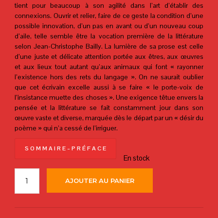
tient pour beaucoup à son agilité dans l’art d’établir des
connexions. Ouvrir et relier, faire de ce geste la condition d’une
possible innovation, d’un pas en avant ou d’un nouveau coup
d’aile, telle semble être la vocation première de la littérature
selon Jean-Christophe Bailly. La lumière de sa prose est celle
d’une juste et délicate attention portée aux êtres, aux œuvres
et aux lieux tout autant qu’aux animaux qui font « rayonner
l’existence hors des rets du langage ». On ne saurait oublier
que cet écrivain excelle aussi à se faire « le porte-voix de
l’insistance muette des choses ». Une exigence têtue envers la
pensée et la littérature se fait constamment jour dans son
œuvre vaste et diverse, marquée dès le départ par un « désir du
poème » qui n’a cessé de l’irriguer.
S O M M A I R E – P R É F A C E
En stock
AJOUTER AU PANIER