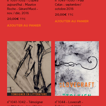
n° 1051-1052 – L’opéra
n° 1049 -1050 – Paul
aujourd’hui – Maurice
Celan – septembre /
Roche – Gérard Macé –
octobre 2016
nov. / déc. 2016
20,00
€
TTC
20,00
€
TTC
AJOUTER AU PANIER
AJOUTER AU PANIER
n° 1041-1042 – Témoigner
n° 1044 – Lovecraft –