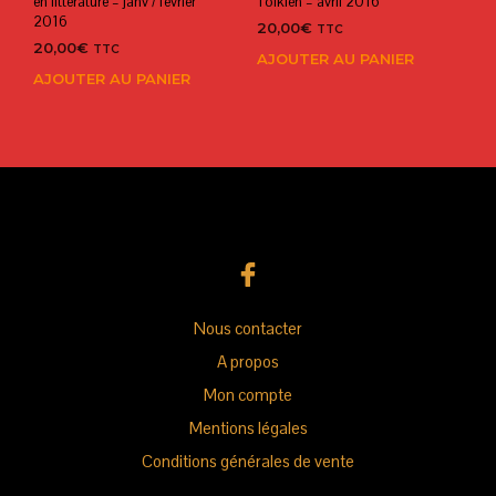
en littérature – janv / février
Tolkien – avril 2016
2016
20,00
€
TTC
20,00
€
TTC
AJOUTER AU PANIER
AJOUTER AU PANIER
Nous contacter
A propos
Mon compte
Mentions légales
Conditions générales de vente