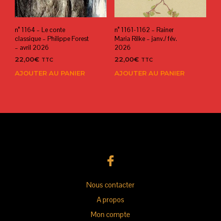
n° 1164 – Le conte
n° 1161-1162 – Rainer
classique – Philippe Forest
Maria Rilke – janv./ fév.
– avril 2026
2026
22,00
€
22,00
€
TTC
TTC
AJOUTER AU PANIER
AJOUTER AU PANIER
Nous contacter
A propos
Mon compte