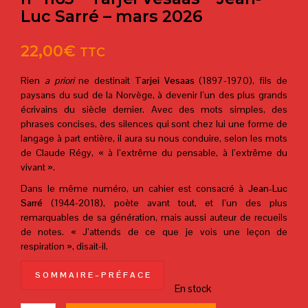
Luc Sarré – mars 2026
22,00
€
TTC
Rien
a priori
ne destinait
Tarjei Vesaas
(1897-1970), fils de
paysans du sud de la Norvège, à devenir l’un des plus grands
écrivains du siècle dernier. Avec des mots simples, des
phrases concises, des silences qui sont chez lui une forme de
langage à part entière, il aura su nous conduire, selon les mots
de Claude Régy, « à l’extrême du pensable, à l’extrême du
vivant ».
Dans le même numéro, un cahier est consacré à
Jean-Luc
Sarré
(1944-2018), poète avant tout, et l’un des plus
remarquables de sa génération, mais aussi auteur de recueils
de notes. « J’attends de ce que je vois une leçon de
respiration », disait-il.
S O M M A I R E – P R É F A C E
En stock