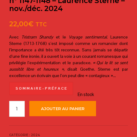
n° 1147-1148 – Laurence Sterne –
nov./déc. 2024
22,00
€
TTC
Avec
Tristram Shandy
et le
Voyage sentimental
, Laurence
Sterne (1713-1768) s’est imposé comme un romancier dont
l’importance a été très tôt reconnue. Sans jamais se départir
d’une fine ironie, il a ouvert la voie à un courant romanesque qui
privilégie l’expérimentation et le paradoxe.
« Qui le lit se sent
aussitôt libre et heureux »,
disait Goethe. Sterne est par
excellence un écrivain que l’on peut dire « contagieux »…
S O M M A I R E – P R É F A C E
En stock
AJOUTER AU PANIER
CATÉGORIE :
2024