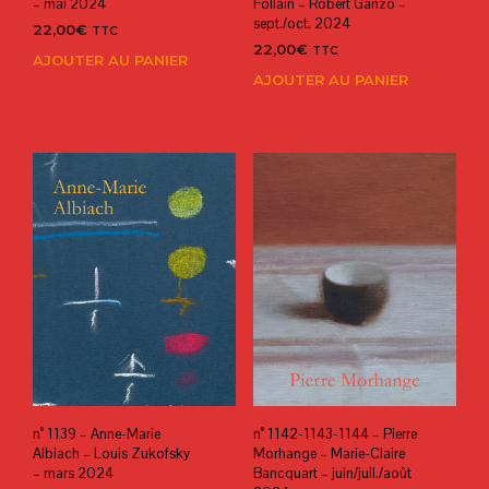
– mai 2024
Follain – Robert Ganzo –
sept./oct. 2024
22,00
€
TTC
22,00
€
TTC
AJOUTER AU PANIER
AJOUTER AU PANIER
n° 1139 – Anne-Marie
n° 1142-1143-1144 – Pierre
Albiach – Louis Zukofsky
Morhange – Marie-Claire
– mars 2024
Bancquart – juin/juil./août