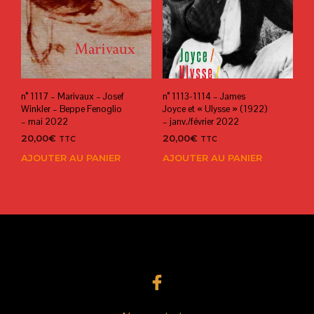
n° 1117 – Marivaux – Josef
n° 1113-1114 – James
Winkler – Beppe Fenoglio
Joyce et « Ulysse » (1922)
– mai 2022
– janv./février 2022
20,00
€
20,00
€
TTC
TTC
AJOUTER AU PANIER
AJOUTER AU PANIER