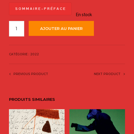
S O M M A I R E – P R É F A C E
En stock
AJOUTER AU PANIER
CATÉGORIE :
2022
PREVIOUS PRODUCT
NEXT PRODUCT
PRODUITS SIMILAIRES