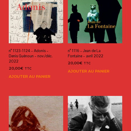
n° 1123-1124 – Adonis –
n° 1116 – Jean de La
Denis Guénoun – nov./déc.
Fontaine – avril 2022
2022
20,00
€
TTC
20,00
€
TTC
AJOUTER AU PANIER
AJOUTER AU PANIER